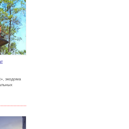
ат
t», экодома
ральных