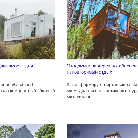
движимость для
Экодомики на деревьях обеспеч
неповторимый отдых
пания «Copeland
Как информирует портал «inhabita
овала комфортный сборный
могут делаться не только из нату
материалов