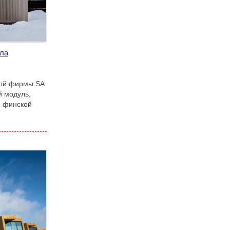
ила
кой фирмы SA
 модуль,
й финской