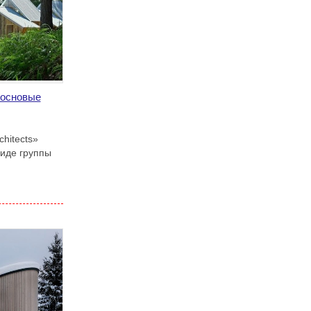
сосновые
hitects»
виде группы