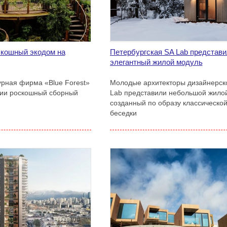
скошный экодом на
Петербургская SA Lab представ
элегантный жилой модуль
урная фирма «Blue Forest»
Молодые архитекторы дизайнерс
рии роскошный сборный
Lab представили небольшой жилой
созданный по образу классическо
беседки