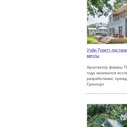
Уэйн Туретт постро
мечты
Архитектор фирмы The
года занимался иссл
разработками, прежд
Гринпорт