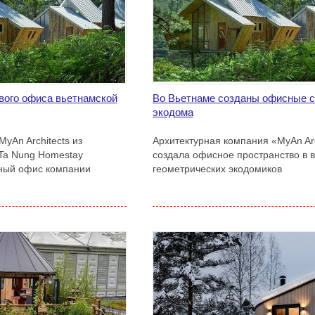
вого офиса вьетнамской
Во Вьетнаме созданы офисные 
экодома
yAn Architects из
Архитектурная компания «MyAn Arc
Ta Nung Homestay
создала офисное пространство в 
вный офис компании
геометрических экодомиков