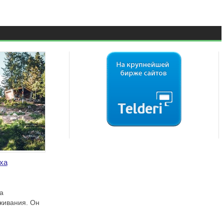
ха
а
живания. Он