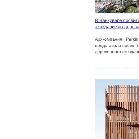
В Ванкувере появит
экоздание из дерев
Архкомпания «Perkin
представила проект с
деревянного экоздан