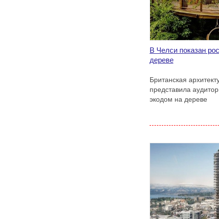
В Челси показан ро
дереве
Британская архитект
представила аудито
экодом на дереве