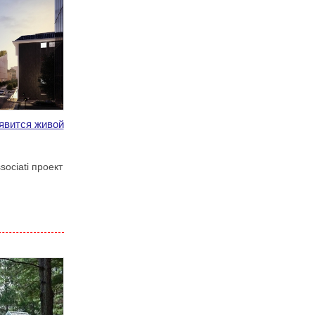
явится живой
ociati проект