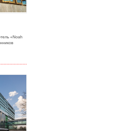
отель «Noah
онников