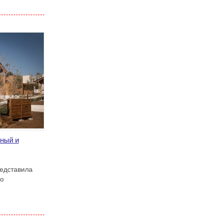
ный и
редставила
го