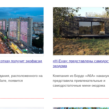
отка» получит экофасад
«H-Eva»: представлены самодос
экодома
здания, расположенного на
Компания из Бордо «А6А» накану
ате, появится
представила привлекательные и
самодостаточные мини-экодома