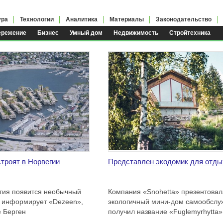
ура
Технологии
Аналитика
Материалы
Законодательство
ережение
Бизнес
Умный дом
Недвижимость
Стройтехника
я
троят в Норвегии
Представлен экодомик для отды
гия появится необычный
Компания «Snоhetta» презентовал
к информирует «Dezeen»,
экологичный мини-дом самообслу
е Берген
получил название «Fuglemyrhytta»