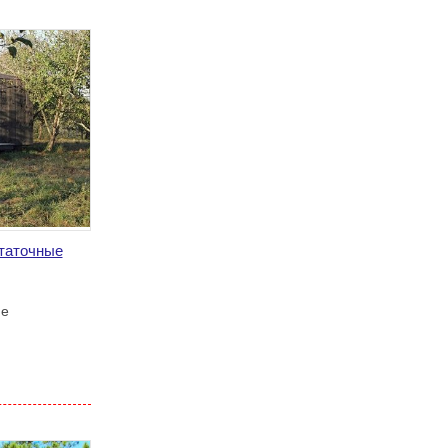
таточные
не