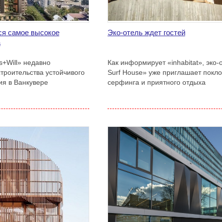
ся самое высокое
Эко-отель ждет гостей
а
s+Will» недавно
Как информирует «inhabitat», эко-
троительства устойчивого
Surf House» уже приглашает покл
ия в Ванкувере
серфинга и приятного отдыха