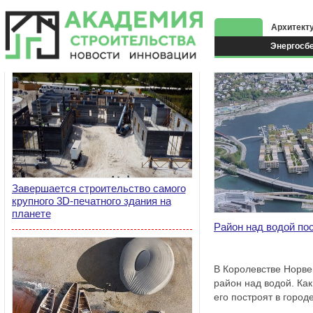
Архитект
Энергосб
Экоздани
Завершается строительство самого
крупного 3D-печатного здания на
планете
Район над водой пос
В Королевстве Норве
район над водой. Ка
его построят в город