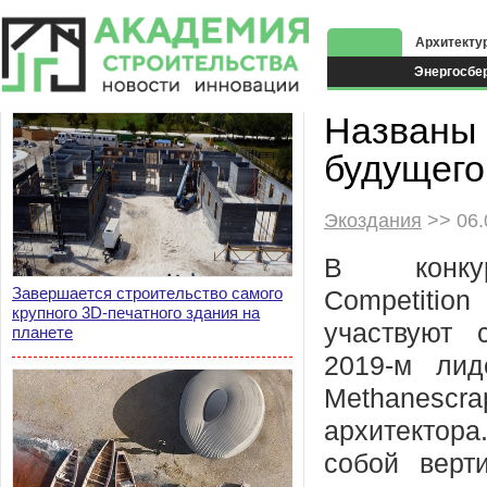
Архитекту
Энергосбе
Экоздания
Названы 
будущего
Экоздания
>> 06.
В конкур
Завершается строительство самого
Competitio
крупного 3D-печатного здания на
участвуют 
планете
2019-м лид
Methanesc
архитектора
собой верт