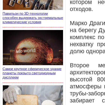
котором не
отходов.
Павильон по 3D-технологии
способен выдержать экстремальные
климатические условия
Марко Драги
на берегу Д
комплекс по
нехватку п
долю однора
Второе м
Самое крупное сферическое здание
архитекторо
планеты покрыто светодиодным
дисплеем
высотой 80
атмосферы в
трубы-забо
забирает 