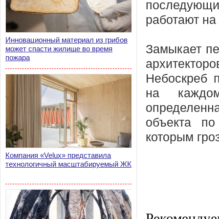
последующий
работают на
Инновационный материал из грибов
Замыкает пе
может спасти жилище во время
пожара
архитекто
Небоскреб п
на каждом
определен
объекта по
которым гро
Компания «Velux» представила
технологичный масштабируемый ЖК
Рекомендуе