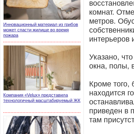
восстановлен
комнат. Отме
метров. Обу
Инновационный материал из грибов
собственник
может спасти жилище во время
пожара
интерьеров 
Указано, чт
окна, полы,
Кроме того,
находится го
Компания «Velux» представила
технологичный масштабируемый ЖК
останавлива
приведен в 
там присутс