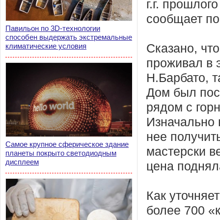
г.г. прошлог
сообщает по
Павильон по 3D-технологии
способен выдержать экстремальные
климатические условия
Сказано, чт
проживал в 
Н.Барбато, т
Дом был пос
рядом с гор
Изначально 
нее получит
Самое крупное сферическое здание
мастерски в
планеты покрыто светодиодным
дисплеем
цена поднял
Как уточняе
более 700 «