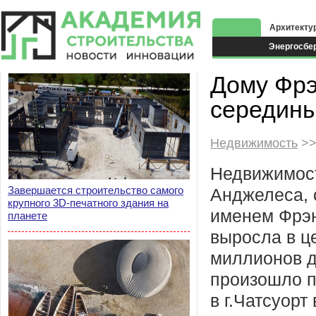
Архитекту
Энергосбе
Экоздания
Дому Фрэ
середины
Недвижимость
>>
Недвижимост
Завершается строительство самого
Анджелеса, 
крупного 3D-печатного здания на
именем Фрэн
планете
выросла в ц
миллионов д
произошло п
в г.Чатсуорт