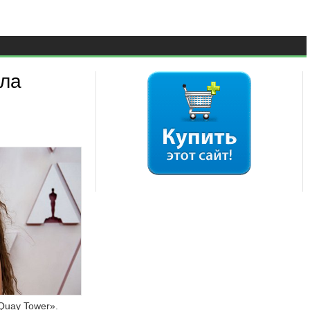
ела
Quay Tower».