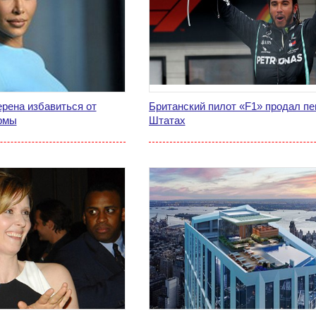
рена избавиться от
Британский пилот «F1» продал пе
рмы
Штатах