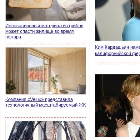
Инновационный материал из грибов
может спасти жилище во время
пожара
Ким Кардашьян наме
калифорнийской фе
Компания «Velux» представила
технологичный масштабируемый ЖК