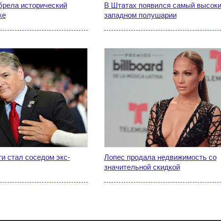
брела исторический
В Штатах появился самый высоки
ке
западном полушарии
и стал соседом экс-
Лопес продала недвижимость со
значительной скидкой