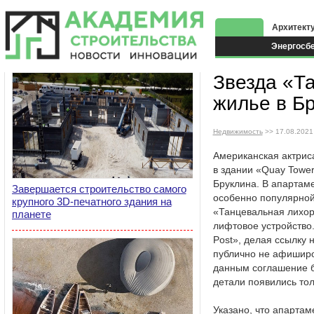
Архитект
Энергосб
Экоздани
Звезда «Т
жилье в Б
Недвижимость
>> 17.08.2021
Американская актрис
в здании «Quay Tower
Бруклина. В апартаме
Завершается строительство самого
особенно популярной
крупного 3D-печатного здания на
«Танцевальная лихор
планете
лифтовое устройство
Post», делая ссылку 
публично не афиширо
данным соглашение б
детали появились тол
Указано, что апартам