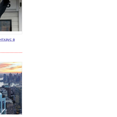
нтхаус в