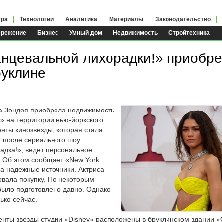
ура
Технологии
Аналитика
Материалы
Законодательство
ережение
Бизнес
Умный дом
Недвижимость
Стройтехника
я
анцевальной лихорадки!» приобр
руклине
а Зендея приобрела недвижимость
» на территории нью-йоркского
нты кинозвезды, которая стала
 после сериального шоу
адка!», ведет персональное
. Об этом сообщает «New York
на надежные источники. Актриса
вала покупку. По некоторым
ыло подготовлено давно. Однако
ько сейчас.
енты звезды студии «Disney» расположены в бруклинском здании «