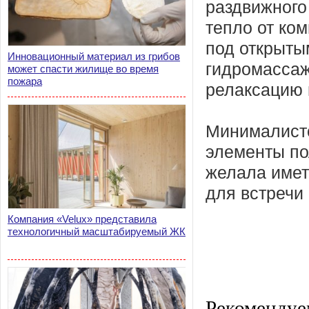
раздвижного 
тепло от ко
под открыты
Инновационный материал из грибов
гидромассаж
может спасти жилище во время
пожара
релаксацию 
Минималистс
элементы по
желала имет
для встречи
Компания «Velux» представила
технологичный масштабируемый ЖК
Рекомендуе