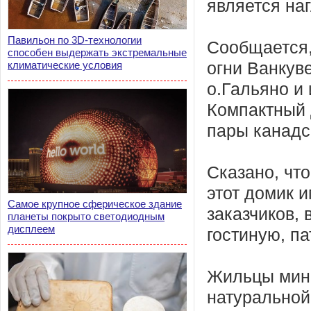
является на
Павильон по 3D-технологии
Сообщается,
способен выдержать экстремальные
климатические условия
огни Ванкув
о.Гальяно и
Компактный 
пары канадс
Сказано, чт
этот домик 
Самое крупное сферическое здание
заказчиков,
планеты покрыто светодиодным
дисплеем
гостиную, п
Жильцы мини
натуральной