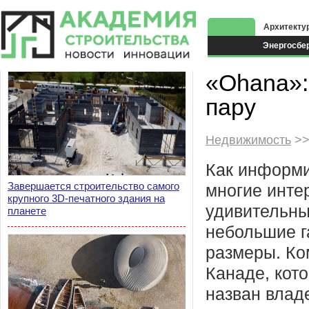
Архитекту
Энергосбе
Экоздания
«Ohana»:
пару
Недвижимость
>>
Как информи
Завершается строительство самого
многие инте
крупного 3D-печатного здания на
удивительн
планете
небольшие г
размеры. Ко
Канаде, кот
назван влад