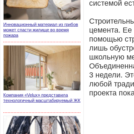
системой ес
Строительны
Инновационный материал из грибов
цемента. Ее
может спасти жилище во время
пожара
помощью стр
лишь обустр
школьную ме
Объединенна
3 недели. Э
любой тради
проекта пока
Компания «Velux» представила
технологичный масштабируемый ЖК