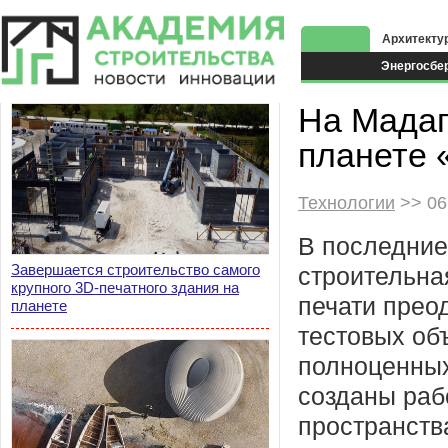
Архитекту
Энергосбе
Экоздания
На Мадаг
планете 
Технологии
>> 06
В последние
Завершается строительство самого
строительна
крупного 3D-печатного здания на
печати прео
планете
тестовых об
полноценных
созданы ра
пространств