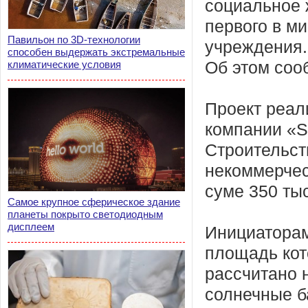
социальное 
первого в м
Павильон по 3D-технологии
учреждения.
способен выдержать экстремальные
климатические условия
Об этом соо
Проект реал
компании «St
Строительст
некоммерчес
суме 350 ты
Самое крупное сферическое здание
планеты покрыто светодиодным
дисплеем
Инициаторам
площадь кот
рассчитано 
солнечные б