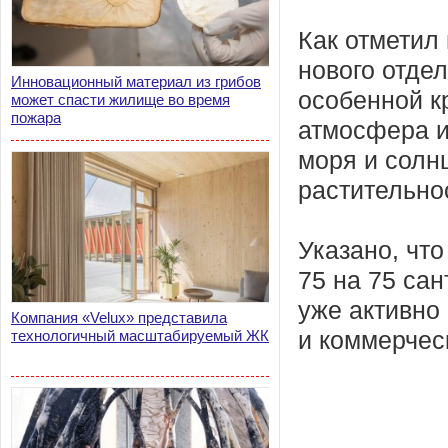
Как отметил
нового отде
Инновационный материал из грибов
особенной к
может спасти жилище во время
пожара
атмосфера и
моря и солн
растительно
Указано, чт
75 на 75 са
уже активно
Компания «Velux» представила
технологичный масштабируемый ЖК
и коммерчес