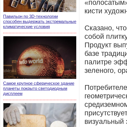
«полосатым»
кисти худож
Павильон по 3D-технологии
способен выдержать экстремальные
климатические условия
Сказано, что
собой плитк
Продукт вып
базе традиц
палитре эфф
зеленого, ор
Самое крупное сферическое здание
Потребителе
планеты покрыто светодиодным
дисплеем
геометричес
средиземном
присутствует
визуальный