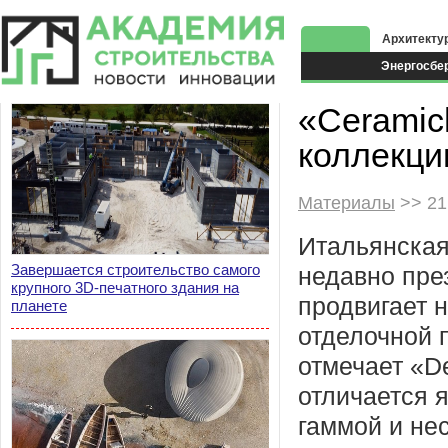
Архитекту
Энергосбе
Экоздания
«Ceramic
коллекци
Материалы
>> 21
Итальянская
Завершается строительство самого
недавно пре
крупного 3D-печатного здания на
продвигает 
планете
отделочной п
отмечает «D
отличается 
гаммой и не