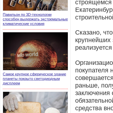
строящемся 
Екатеринбур
Павильон по 3D-технологии
строительно
способен выдержать экстремальные
климатические условия
Сказано, что
крупнейших 
реализуется
Организацио
покупателя 
Самое крупное сферическое здание
совершается 
планеты покрыто светодиодным
дисплеем
раньше, пол
заключения 
обязательно
средства вн