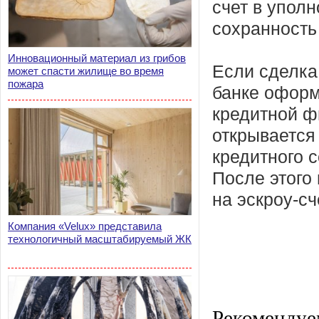
счет в упол
сохранность 
Инновационный материал из грибов
Если сделка
может спасти жилище во время
пожара
банке оформ
кредитной ф
открывается
кредитного с
После этого
на эскроу-сч
Компания «Velux» представила
технологичный масштабируемый ЖК
Рекомендуе