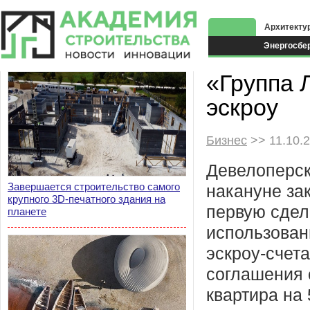
Архитекту
Энергосбе
Экоздания
«Группа 
эскроу
Бизнес
>> 11.10.
Девелоперс
Завершается строительство самого
накануне за
крупного 3D-печатного здания на
первую сдел
планете
использован
эскроу-счет
соглашения 
квартира на 