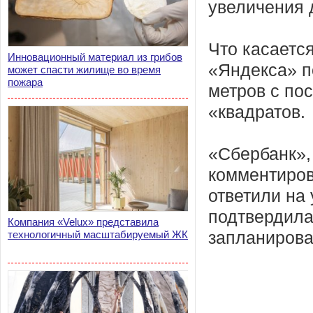
увеличения 
Что касаетс
Инновационный материал из грибов
«Яндекса» п
может спасти жилище во время
пожара
метров с по
«квадратов.
«Сбербанк»,
комментиров
ответили на
подтвердила
Компания «Velux» представила
технологичный масштабируемый ЖК
запланирова