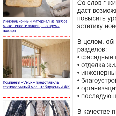
Со слов г-ж
даст возмож
повысить ур
Инновационный материал из грибов
эстетику нов
может спасти жилище во время
пожара
В целом, об
разделов:
• фасадные 
• отделка жи
• инженерны
• благоустро
Компания «Velux» представила
технологичный масштабируемый ЖК
• организаци
• последующ
В качестве 