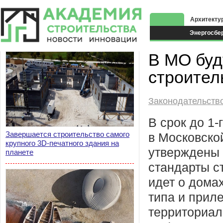
Архитекту
Энергосбе
Экоздания
В МО буд
строител
Законодательств
В срок до 1-
Завершается строительство самого
в Московско
крупного 3D-печатного здания на
утверждены
планете
стандарты с
идет о дома
типа и прил
территориал