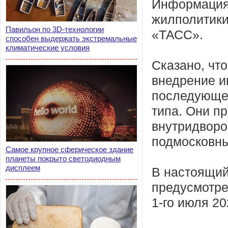
Информация
жилполитики
Павильон по 3D-технологии
«ТАСС».
способен выдержать экстремальные
климатические условия
Сказано, чт
внедрение и
последующем
типа. Они п
внутридворо
подмосковны
Самое крупное сферическое здание
планеты покрыто светодиодным
дисплеем
В настоящий
предусмотре
1-го июля 20