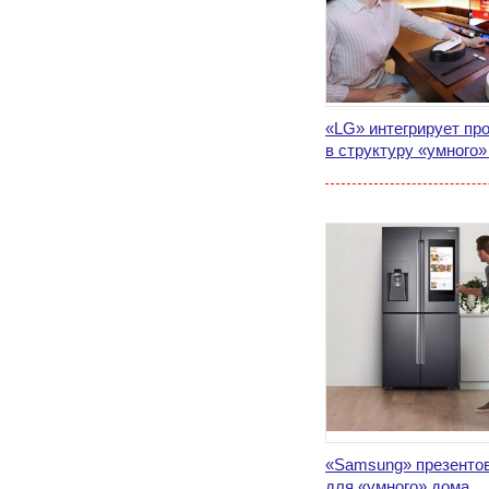
«LG» интегрирует п
в структуру «умного»
«Samsung» презенто
для «умного» дома