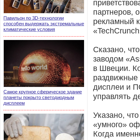
приветствов
партнеров, 
Павильон по 3D-технологии
рекламный к
способен выдержать экстремальные
климатические условия
«TechCrunch
Сказано, чт
заводом «As
в Швеции. К
раздвижные 
дисплеи и П
Самое крупное сферическое здание
управлять д
планеты покрыто светодиодным
дисплеем
Указано, что
«умного» оф
Когда именн