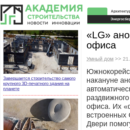
Архитекту
Энергосбе
Экоздания
«LG» ано
офиса
Умный дом
>> 21.
Южнокорейс
Завершается строительство самого
накануне ан
крупного 3D-печатного здания на
автоматичес
планете
раздвижного
офиса. Их «
встроенных 
Двери помог