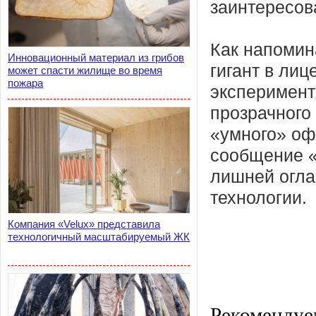
заинтересов
Как напомин
Инновационный материал из грибов
гигант в ли
может спасти жилище во время
пожара
эксперимен
прозрачного
«умного» оф
сообщение «
лишней огла
технологии.
Компания «Velux» представила
технологичный масштабируемый ЖК
Рекомендуе