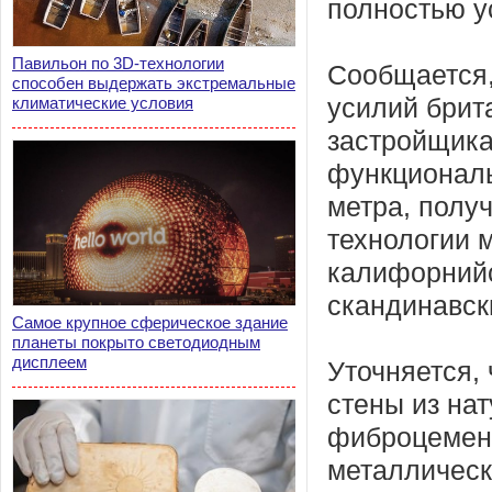
полностью ус
Павильон по 3D-технологии
Сообщается,
способен выдержать экстремальные
климатические условия
усилий брит
застройщика
функциональ
метра, полу
технологии 
калифорнийс
скандинавск
Самое крупное сферическое здание
планеты покрыто светодиодным
дисплеем
Уточняется,
стены из на
фиброцемент
металлическ