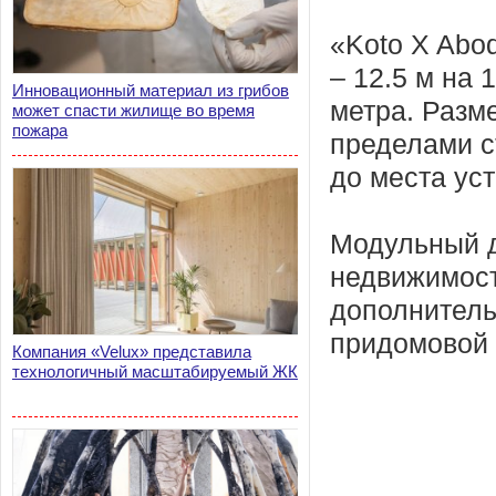
«Koto X Abo
– 12.5 м на 
Инновационный материал из грибов
метра. Разм
может спасти жилище во время
пожара
пределами с
до места уст
Модульный д
недвижимост
дополнитель
придомовой 
Компания «Velux» представила
технологичный масштабируемый ЖК