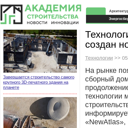
Архитекту
Энергосбе
Экоздания
Технолог
создан н
Технологии
>> 05
На рынке по
Завершается строительство самого
сборный дом
крупного 3D-печатного здания на
продолжение
планете
технологии 
строительств
информируе
«NewAtlas»,