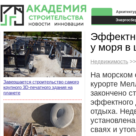
Архитекту
Энергосбе
Экоздания
Эффектны
у моря в
Недвижимость
>>
На морском 
Завершается строительство самого
курорте Мел
крупного 3D-печатного здания на
закончено с
планете
эффектного 
отдыха. Нед
установлена
сваях и утоп