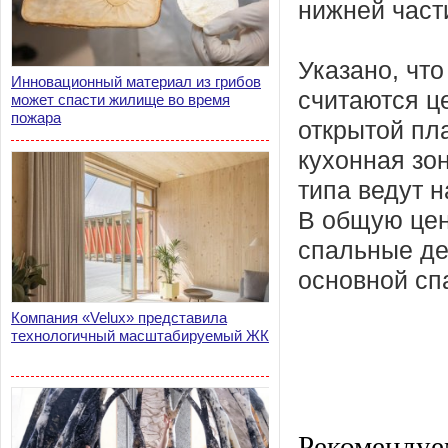
нижней част
Указано, что
Инновационный материал из грибов
считаются ц
может спасти жилище во время
пожара
открытой пл
кухонная зо
типа ведут н
В общую цен
спальные де
основной сп
Компания «Velux» представила
технологичный масштабируемый ЖК
Рекомендуе