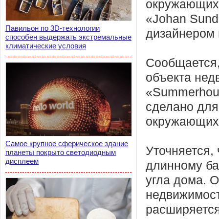
окружающих 
«Johan Sundb
Павильон по 3D-технологии
дизайнером 
способен выдержать экстремальные
климатические условия
Сообщается,
объекта нед
«Summerhous
сделано для
окружающих 
Самое крупное сферическое здание
Уточняется, 
планеты покрыто светодиодным
дисплеем
длинному ба
угла дома. О
недвижимост
расширяется