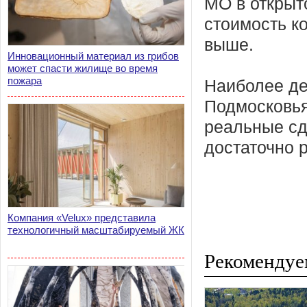
МО в открыт
стоимость к
выше.
Инновационный материал из грибов
может спасти жилище во время
пожара
Наиболее де
Подмосковья
реальные сд
достаточно р
Компания «Velux» представила
технологичный масштабируемый ЖК
Рекомендуе