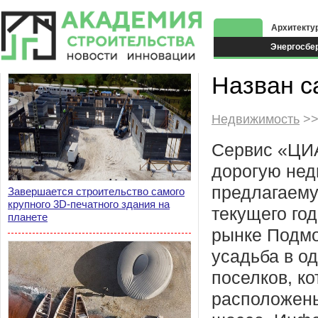
Архитекту
Энергосбе
Экоздания
Назван с
Недвижимость
>>
Сервис «ЦИ
дорогую нед
предлагаему
Завершается строительство самого
крупного 3D-печатного здания на
текущего го
планете
рынке Подмо
усадьба в о
поселков, к
расположен