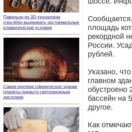
шоссе. Инфо
Павильон по 3D-технологии
Сообщается,
способен выдержать экстремальные
площадь кот
климатические условия
рекордной н
России. Уса
рублей.
Указано, что
главном зда
Самое крупное сферическое здание
обустроено 2
планеты покрыто светодиодным
бассейн на 5
дисплеем
другое.
Как отмечаю