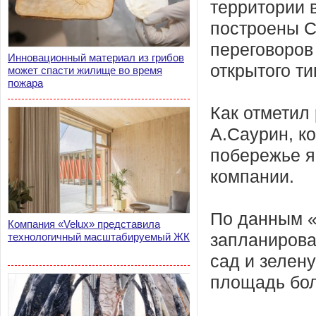
территории 
построены С
переговоров
Инновационный материал из грибов
открытого ти
может спасти жилище во время
пожара
Как отметил
А.Саурин, к
побережье я
компании.
По данным «
Компания «Velux» представила
технологичный масштабируемый ЖК
запланирова
сад и зелен
площадь бол