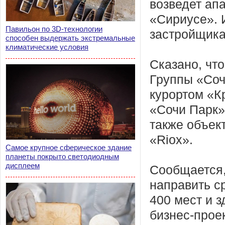
возведет ап
«Сириусе». 
Павильон по 3D-технологии
застройщика
способен выдержать экстремальные
климатические условия
Сказано, чт
Группы «Соч
курортом «К
«Сочи Парк»
также объект
«Riox».
Самое крупное сферическое здание
планеты покрыто светодиодным
дисплеем
Сообщается,
направить ср
400 мест и 
бизнес-прое