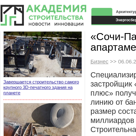
Архитекту
Энергосбе
Экоздания
«Сочи-Па
апартаме
Бизнес
>> 06.06.
Специализи
Завершается строительство самого
застройщик 
крупного 3D-печатного здания на
плюс» получ
планете
линию от ба
размер соста
миллиардов 
Строительна