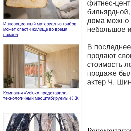
фитнес-центр
бильярдной,
дома можно 
Инновационный материал из грибов
небольшое и
может спасти жилище во время
пожара
В последнее
продают сво
стоимость л
продаже был
актер Ч. Ши
Компания «Velux» представила
технологичный масштабируемый ЖК
Рекомендуе