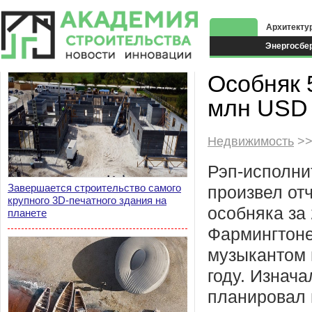
Архитекту
Энергосбе
Экоздания
Особняк 
млн USD
Недвижимость
>>
Рэп-исполни
Завершается строительство самого
произвел от
крупного 3D-печатного здания на
особняка за
планете
Фармингтоне
музыкантом 
году. Изнача
планировал 