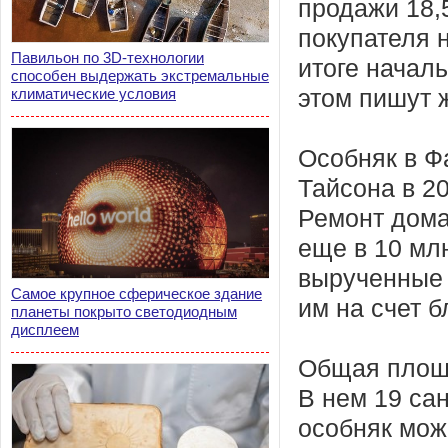
продажи 18,
покупателя н
Павильон по 3D-технологии
итоге начал
способен выдержать экстремальные
климатические условия
этом пишут 
Особняк в Ф
Тайсона в 20
Ремонт дома
еще в 10 мл
вырученные 
Самое крупное сферическое здание
им на счет б
планеты покрыто светодиодным
дисплеем
Общая площа
В нем 19 сан
особняк мож