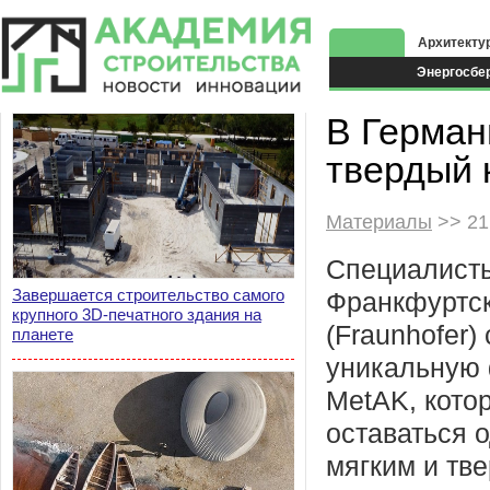
Архитекту
Энергосбе
Экоздания
В Герман
твердый 
Материалы
>> 21
Специалист
Завершается строительство самого
Франкфуртск
крупного 3D-печатного здания на
(Fraunhofer)
планете
уникальную
MetAK, кото
оставаться 
мягким и тв