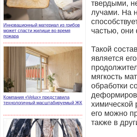
твердыми, н
лучами. На 
способствуе
Инновационный материал из грибов
частью, они
может спасти жилище во время
пожара
Такой состав
является ег
продолжител
мягкость ма
обработки с
деформирова
Компания «Velux» представила
технологичный масштабируемый ЖК
химической 
его можно п
также в дру