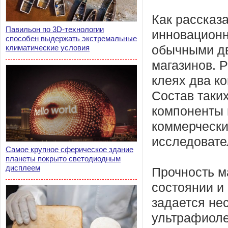
Как рассказ
Павильон по 3D-технологии
инновационн
способен выдержать экстремальные
климатические условия
обычными дв
магазинов. Р
клеях два к
Состав таки
компоненты 
коммерчески
исследовате
Самое крупное сферическое здание
планеты покрыто светодиодным
дисплеем
Прочность м
состоянии и
задается не
ультрафиоле