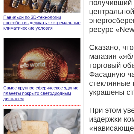
получивший 
центральной
Павильон по 3D-технологии
энергосбере
способен выдержать экстремальные
климатические условия
ресурс «New
Сказано, что
магазин «ябл
торговый об
Фасадную ча
стеклянные 
Самое крупное сферическое здание
украшены ст
планеты покрыто светодиодным
дисплеем
При этом ув
издержки ко
«нависающе