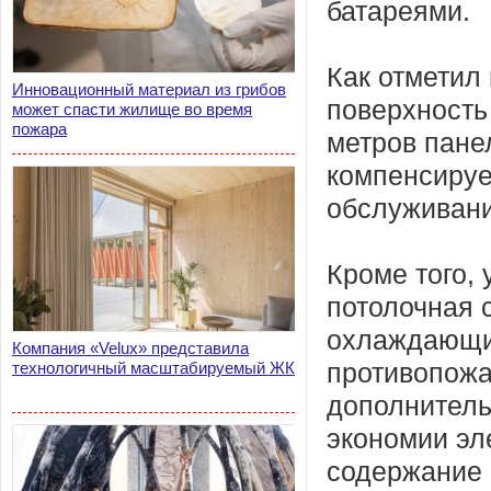
батареями.
Как отметил 
Инновационный материал из грибов
поверхность
может спасти жилище во время
пожара
метров пане
компенсируе
обслуживани
Кроме того, 
потолочная 
охлаждающие
Компания «Velux» представила
технологичный масштабируемый ЖК
противопожа
дополнитель
экономии эл
содержание 