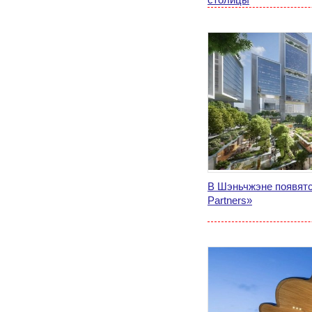
В Шэньчжэне появятс
Partners»