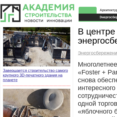
Архитекту
Энергосбе
Экоздания
В центре
энергосб
Энергосбережен
Многолетнее
Завершается строительство самого
«Foster + Pa
крупного 3D-печатного здания на
снова обесп
планете
интересного
сотрудничес
одной торгов
«яблочного 