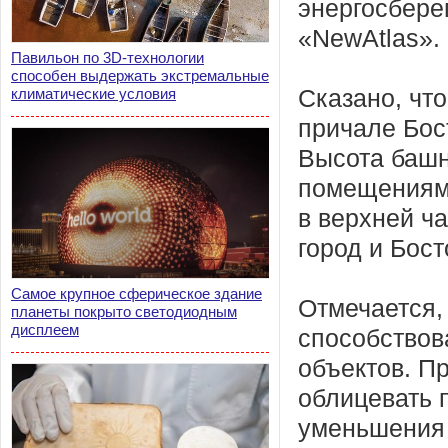
энергосбере
«NewAtlas».
Павильон по 3D-технологии
способен выдержать экстремальные
климатические условия
Сказано, чт
причале Бос
Высота башн
помещениями
в верхней ч
город и Бост
Самое крупное сферическое здание
Отмечается,
планеты покрыто светодиодным
дисплеем
способствов
объектов. П
облицевать 
уменьшения 