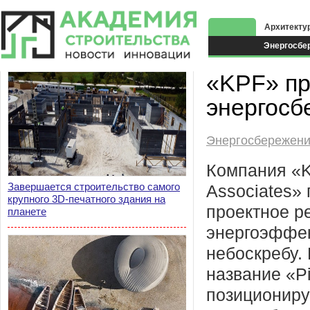
Архитекту
Энергосбе
Экоздания
«KPF» пр
энергосб
Энергосбережен
Компания «K
Завершается строительство самого
Associates»
крупного 3D-печатного здания на
проектное р
планете
энергоэффе
небоскребу.
название «Pi
позициониру