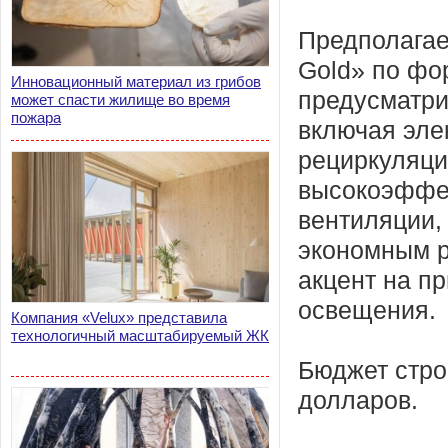
Предполагае
Gold» по фо
Инновационный материал из грибов
предусматри
может спасти жилище во время
пожара
включая эле
рециркуляци
высокоэффе
вентиляции,
экономным р
акцент на п
освещения.
Компания «Velux» представила
технологичный масштабируемый ЖК
Бюджет стро
долларов.