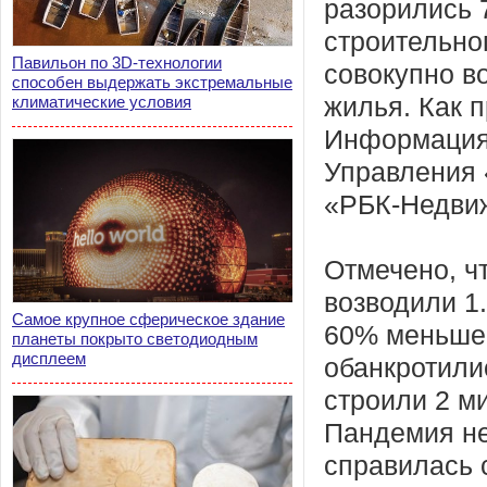
разорились 
строительно
Павильон по 3D-технологии
совокупно в
способен выдержать экстремальные
климатические условия
жилья. Как 
Информация 
Управления 
«РБК-Недви
Отмечено, ч
возводили 1
Самое крупное сферическое здание
60% меньше,
планеты покрыто светодиодным
дисплеем
обанкротили
строили 2 м
Пандемия не
справилась 