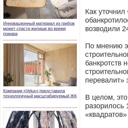
Как уточнил
обанкротило
Инновационный материал из грибов
возводили 2
может спасти жилище во время
пожара
По мнению э
строительног
банкротств 
строительно
перевалит» 
Компания «Velux» представила
технологичный масштабируемый ЖК
В целом, это
разорилось 
«квадратов»