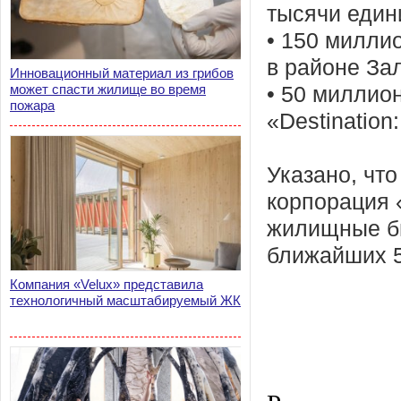
тысячи един
• 150 милли
в районе За
Инновационный материал из грибов
может спасти жилище во время
• 50 миллио
пожара
«Destinatio
Указано, чт
корпорация 
жилищные би
ближайших 5
Компания «Velux» представила
технологичный масштабируемый ЖК