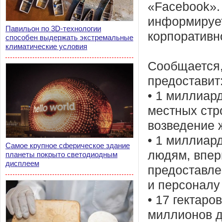
«Facebook».
информирует 
Павильон по 3D-технологии
корпоративн
способен выдержать экстремальные
климатические условия
Сообщается,
предоставит
• 1 миллиар
местных стр
возведение 
• 1 миллиар
Самое крупное сферическое здание
людям, впер
планеты покрыто светодиодным
дисплеем
предоставле
и персоналу
• 17 гектаро
миллионов д