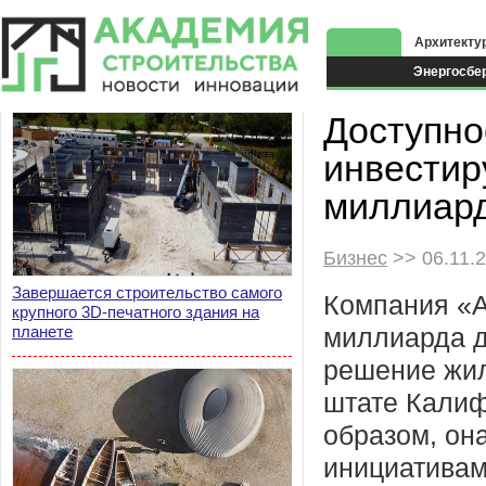
Архитекту
Энергосбе
Экоздания
Доступно
инвестир
миллиар
Бизнес
>> 06.11.
Завершается строительство самого
Компания «A
крупного 3D-печатного здания на
планете
миллиарда д
решение жил
штате Калиф
образом, он
инициативам