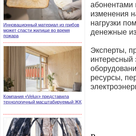
абонентами 
изменения н
нагрузки по
Инновационный материал из грибов
может спасти жилище во время
денежные из
пожара
Эксперты, п
интересный 
оборудовани
ресурсы, пе
электроэнер
Компания «Velux» представила
технологичный масштабируемый ЖК