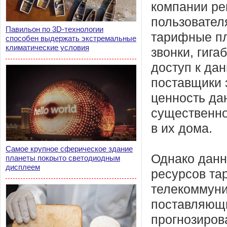
компании р
пользовател
Павильон по 3D-технологии
тарифные пл
способен выдержать экстремальные
климатические условия
звонки, гиг
доступ к дан
поставщики 
ценность да
существенно
в их дома.
Самое крупное сферическое здание
Однако данн
планеты покрыто светодиодным
дисплеем
ресурсов та
телекоммуни
поставляющи
прогнозиров