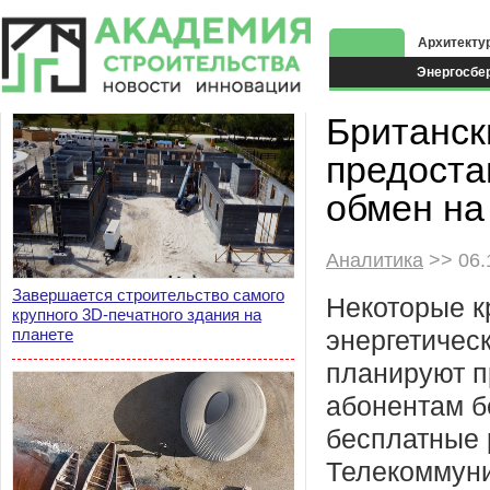
Архитекту
Энергосбе
Экоздания
Британск
предоста
обмен на
Аналитика
>> 06.
Завершается строительство самого
Некоторые к
крупного 3D-печатного здания на
планете
энергетичес
планируют п
абонентам б
бесплатные 
Телекоммун