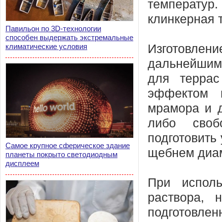
температу
клинкерная 
Павильон по 3D-технологии
способен выдержать экстремальные
климатические условия
Изготовлени
дальнейшим
для террас
эффектом м
мрамора и 
либо своб
подготовить 
Самое крупное сферическое здание
щебнем диам
планеты покрыто светодиодным
дисплеем
При исполь
раствора, 
подготовле