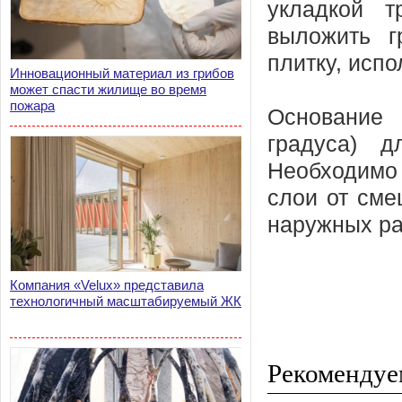
укладкой 
выложить г
плитку, исп
Инновационный материал из грибов
может спасти жилище во время
пожара
Основание 
градуса) 
Необходимо 
слои от сме
наружных ра
Компания «Velux» представила
технологичный масштабируемый ЖК
Рекомендуе