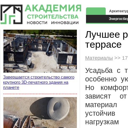
Архитекту
Энергосбе
Экоздания
Лучшее р
террасе
Материалы
>> 17
Усадьба с т
Завершается строительство самого
особенно ую
крупного 3D-печатного здания на
Но комфорт
планете
зависят о
материа
устойчив
нагрузка