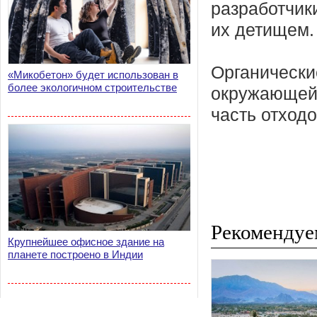
разработчик
их детищем.
Органически
«Микобетон» будет использован в
более экологичном строительстве
окружающей 
часть отход
Рекомендуе
Крупнейшее офисное здание на
планете построено в Индии