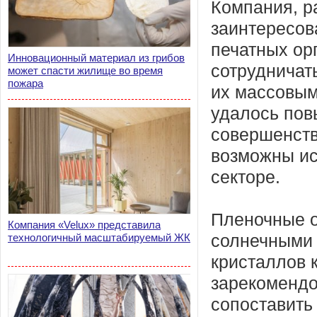
Компания, р
заинтересов
печатных ор
Инновационный материал из грибов
сотрудничат
может спасти жилище во время
пожара
их массовым
удалось пов
совершенств
возможны ис
секторе.
Пленочные о
Компания «Velux» представила
технологичный масштабируемый ЖК
солнечными 
кристаллов 
зарекомендо
сопоставить