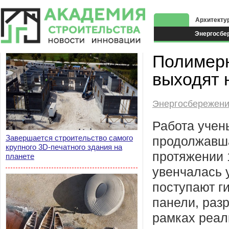
Архитекту
Энергосбе
Экоздания
Полимерн
выходят 
Энергосбережен
Работа учен
Завершается строительство самого
продолжавш
крупного 3D-печатного здания на
протяжении 1
планете
увенчалась 
поступают г
панели, раз
рамках реал