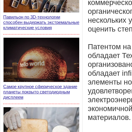
коммерческог
органическо
Павильон по 3D-технологии
нескольких 
способен выдержать экстремальные
климатические условия
оценить сте
Патентом на
обладает Те
организован
обладает inf
элементы но
Самое крупное сферическое здание
удовлетворе
планеты покрыто светодиодным
дисплеем
электроэнер
экономичной
материалов.