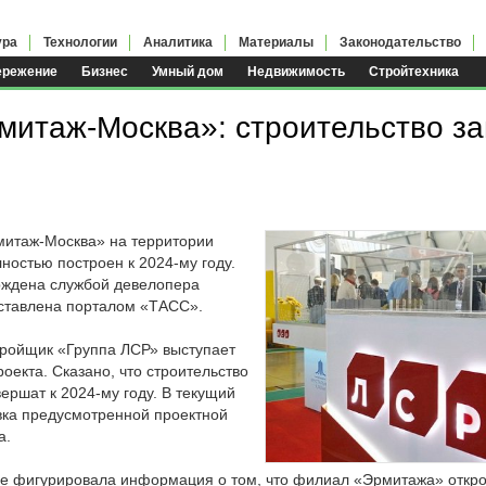
ура
Технологии
Аналитика
Материалы
Законодательство
ережение
Бизнес
Умный дом
Недвижимость
Стройтехника
я
митаж-Москва»: строительство за
итаж-Москва» на территории
остью построен к 2024-му году.
ждена службой девелопера
ставлена порталом «ТАСС».
тройщик «Группа ЛСР» выступает
оекта. Сказано, что строительство
ершат к 2024-му году. В текущий
вка предусмотренной проектной
а.
ее фигурировала информация о том, что филиал «Эрмитажа» открое