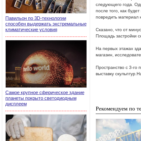
следующего года. Од
после того, как буде
повредить материал 
Павильон по 3D-технологии
способен выдержать экстремальные
климатические условия
Сказано, что от мину
Площадь застройки со
На первых этажах зд
магазин, исследоват
Пространство с 3-го 
выставку скульптур.Н
Самое крупное сферическое здание
планеты покрыто светодиодным
дисплеем
Рекомендуем по те