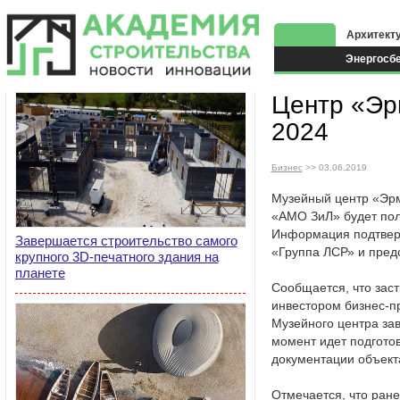
Архитект
Энергосб
Экоздани
Центр «Эр
2024
Бизнес
>> 03.06.2019
Музейный центр «Эрм
«АМО ЗиЛ» будет полн
Информация подтвер
Завершается строительство самого
«Группа ЛСР» и пред
крупного 3D-печатного здания на
планете
Сообщается, что зас
инвестором бизнес-пр
Музейного центра зав
момент идет подгото
документации объект
Отмечается, что ран