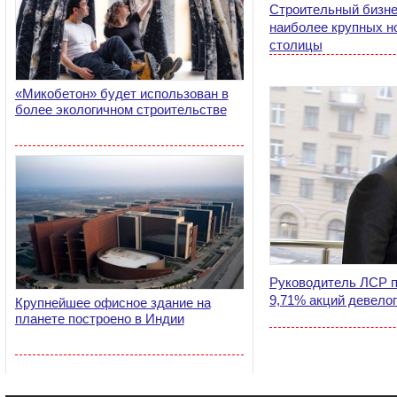
Строительный бизне
наиболее крупных н
столицы
«Микобетон» будет использован в
более экологичном строительстве
Руководитель ЛСР п
9,71% акций девело
Крупнейшее офисное здание на
планете построено в Индии