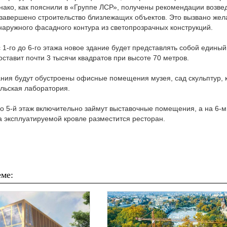
нако, как пояснили в «Группе ЛСР», получены рекомендации возве
т завершено строительство близлежащих объектов. Это вызвано же
наружного фасадного контура из светопрозрачных конструкций.
с 1-го до 6-го этажа новое здание будет представлять собой единый
ставит почти 3 тысячи квадратов при высоте 70 метров.
ания будут обустроены офисные помещения музея, сад скульптур, 
ельская лаборатория.
по 5-й этаж включительно займут выставочные помещения, а на 6-м
а эксплуатируемой кровле разместится ресторан.
ме: