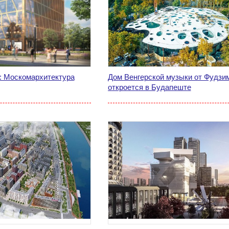
: Москомархитектура
Дом Венгерской музыки от Фудзи
откроется в Будапеште