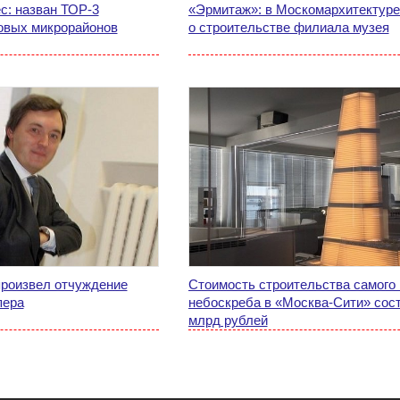
с: назван ТОР-3
«Эрмитаж»: в Москомархитектуре
овых микрорайонов
о строительстве филиала музея
роизвел отчуждение
Стоимость строительства самого
пера
небоскреба в «Москва-Сити» сост
млрд рублей