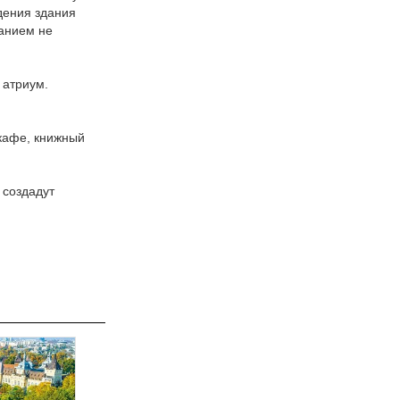
дения здания
ланием не
 атриум.
кафе, книжный
 создадут