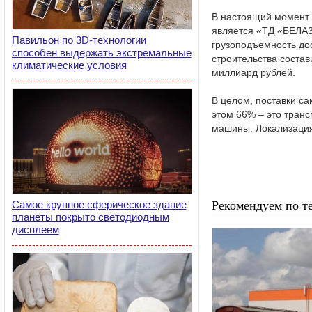
В настоящий момент 
является «ТД «БЕЛАЗ
Павильон по 3D-технологии
грузоподъемность дос
способен выдержать экстремальные
строительства состав
климатические условия
миллиард рублей.
В целом, поставки са
этом 66% – это тран
машины. Локализация
Самое крупное сферическое здание
Рекомендуем по те
планеты покрыто светодиодным
дисплеем