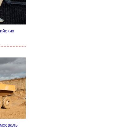
сийских
амосвалы