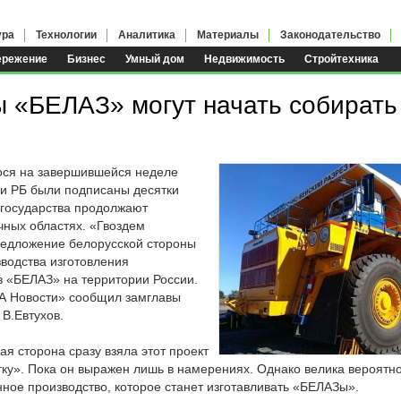
ура
Технологии
Аналитика
Материалы
Законодательство
ережение
Бизнес
Умный дом
Недвижимость
Стройтехника
я
 «БЕЛАЗ» могут начать собирать
ося на завершившейся неделе
и РБ были подписаны десятки
 государства продолжают
чных областях. «Гвоздем
едложение белорусской стороны
водства изготовления
в «БЕЛАЗ» на территории России.
А Новости» сообщил замглавы
В.Евтухов.
ая сторона сразу взяла этот проект
ку». Пока он выражен лишь в намерениях. Однако велика вероятнос
ное производство, которое станет изготавливать «БЕЛАЗы».