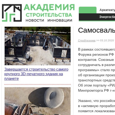
Архитект
Энергосб
Экоздани
Самосвалы
Стройтехника
>> 03.10.2020
В рамках состоявшег
Форума регионов РФ 
контрактов. Союзные
сотрудничать в разли
Завершается строительство самого
программы» стало пр
крупного 3D-печатного здания на
об организации произ
планете
транспортных средст
Об этом порталу «РИ
Минпромторга РФ г-н 
Указано, что российск
в «активную проработ
появится локализован