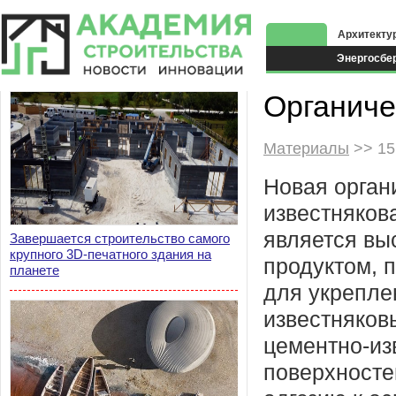
Архитекту
Энергосбе
Экоздания
Органиче
Материалы
>> 15
Новая орган
известняков
является вы
Завершается строительство самого
крупного 3D-печатного здания на
продуктом, 
планете
для укрепле
известняков
цементно-из
поверхносте