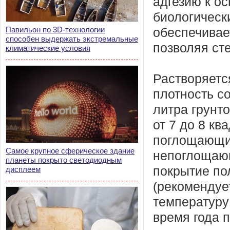
адгезию к ос
биологическ
Павильон по 3D-технологии
обеспечивае
способен выдержать экстремальные
позволяя ст
климатические условия
Растворяетс
плотность со
литра грунт
от 7 до 8 к
поглощающих
Самое крупное сферическое здание
непоглощающ
планеты покрыто светодиодным
покрытие по
дисплеем
(рекомендуе
температуру 
время года п