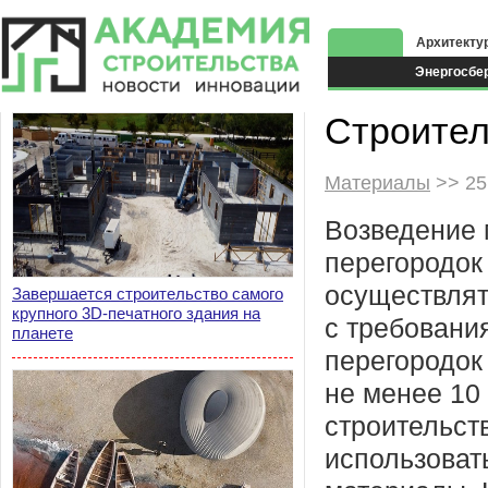
Архитекту
Энергосбе
Экоздания
Строител
Материалы
>> 25
Возведение
перегородок
осуществлят
Завершается строительство самого
крупного 3D-печатного здания на
с требовани
планете
перегородок
не менее 10 
строительст
использоват