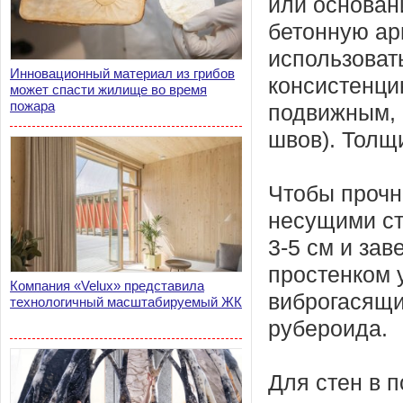
или основан
бетонную ар
использоват
Инновационный материал из грибов
консистенци
может спасти жилище во время
пожара
подвижным, 
швов). Толщ
Чтобы прочн
несущими ст
3-5 см и зав
простенком 
Компания «Velux» представила
виброгасящи
технологичный масштабируемый ЖК
рубероида.
Для стен в 