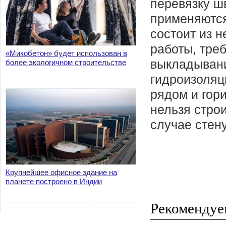
перевязку ш
применяются
состоит из н
работы, тре
«Микобетон» будет использован в
выкладывани
более экологичном строительстве
гидроизоляц
рядом и гор
нельзя стро
случае стен
Крупнейшее офисное здание на
планете построено в Индии
Рекомендуе