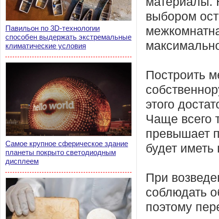
материалы.
выбором ост
Павильон по 3D-технологии
межкомнатна
способен выдержать экстремальные
максимально
климатические условия
Построить м
собственнор
этого достат
Чаще всего 
превышает п
Самое крупное сферическое здание
будет иметь 
планеты покрыто светодиодным
дисплеем
При возведе
соблюдать о
поэтому пер